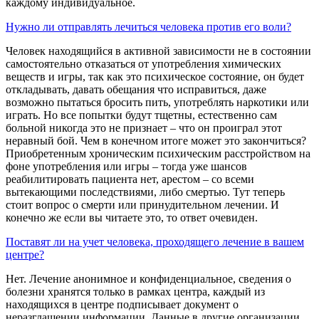
каждому индивидуальное.
Нужно ли отправлять лечиться человека против его воли?
Человек находящийся в активной зависимости не в состоянии
самостоятельно отказаться от употребления химических
веществ и игры, так как это психическое состояние, он будет
откладывать, давать обещания что исправиться, даже
возможно пытаться бросить пить, употреблять наркотики или
играть. Но все попытки будут тщетны, естественно сам
больной никогда это не признает – что он проиграл этот
неравный бой. Чем в конечном итоге может это закончиться?
Приобретенным хроническим психическим расстройством на
фоне употребления или игры – тогда уже шансов
реабилитировать пациента нет, арестом – со всеми
вытекающими последствиями, либо смертью. Тут теперь
стоит вопрос о смерти или принудительном лечении. И
конечно же если вы читаете это, то ответ очевиден.
Поставят ли на учет человека, проходящего лечение в вашем
центре?
Нет. Лечение анонимное и конфиденциальное, сведения о
болезни хранятся только в рамках центра, каждый из
находящихся в центре подписывает документ о
неразглашении информации. Данные в другие организации