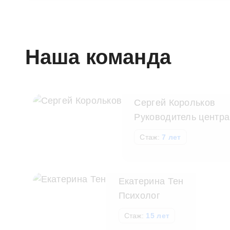
Наша команда
Сергей Корольков
Руководитель центра
Стаж:
7 лет
Екатерина Тен
Психолог
Стаж:
15 лет