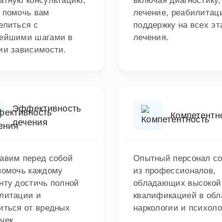
атную консультацию,
включая диагностику,
 помочь вам
лечение, реабилитац
елиться с
поддержку на всех эт
ейшими шагами в
лечения.
ии зависимости.
Эффективность
Компетентн
лечения
авим перед собой
Опытный персонал со
помочь каждому
из профессионалов,
нту достичь полной
обладающих высокой
литации и
квалификацией в обл
иться от вредных
наркологии и психоло
чек.