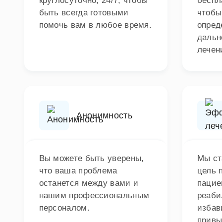
круглосуточно, 24/7, чтобы
беспл
быть всегда готовыми
чтобы
помочь вам в любое время.
опред
дальн
лечен
Анонимность
Вы можете быть уверены,
Мы ст
что ваша проблема
цель 
останется между вами и
пацие
нашим профессиональным
реаби
персоналом.
избав
привы